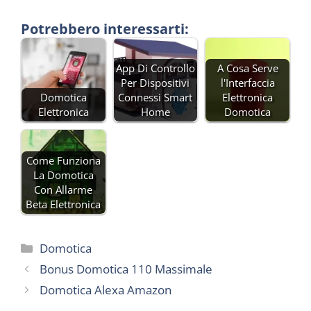
Potrebbero interessarti:
App Di Controllo
A Cosa Serve
Per Dispositivi
l'Interfaccia
Domotica
Connessi Smart
Elettronica
Elettronica
Home
Domotica
Come Funziona
La Domotica
Con Allarme
Beta Elettronica
Categorie
Domotica
Bonus Domotica 110 Massimale
Domotica Alexa Amazon