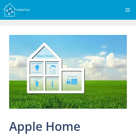
Vai
Me
al
contenuto
Apple Home