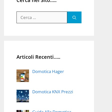
Cerca nel Sito…..
Ricerca
per:
Articoli Recenti…..
Domotica Hager
Domotica KNX Prezzi
Guida Alla Domotica