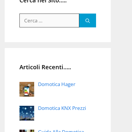
Cerca nel Sito…..
Ricerca
per:
Articoli Recenti…..
Domotica Hager
Domotica KNX Prezzi
Guida Alla Domotica