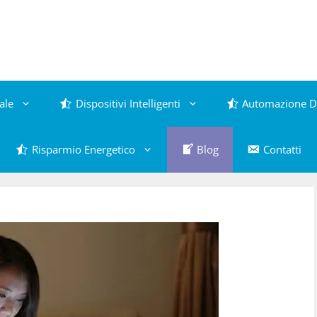
ale
Dispositivi Intelligenti
Automazione D
Risparmio Energetico
Blog
Contatti