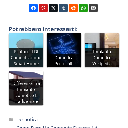
Potrebbero interessarti:
Protocolli Di
Impianto
Comunicazione
Domotica
Domotico
Smart Home
Protocolli
Wikipedia
Differenza Tra
Impianto
Domotico E
Tradizionale
Categorie
Domotica
Come Dare Un Comando Diverso Ad